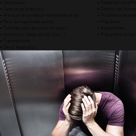
• Dépression
• Dépendances affe
• Gestion de la douleur
• Gestion de l'alime
• Manque de confiance et d’estime de soi
• Problèmes de pea
• Peur du regard des autres
• Migraines
• Timidité, peur de parler en public
• Acouphènes
• Addictions (tabac, alcool, jeux,…)
• Préparation à l’a
• Traumatismes
• Deuil, séparation