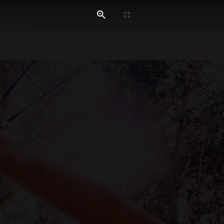
Thérapeute
À savoir
L’inconscient
Adultes
Adolescents
E