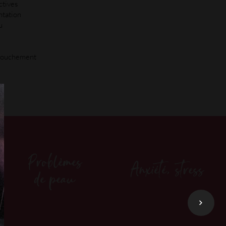
ctives
ntation
u
ccouchement