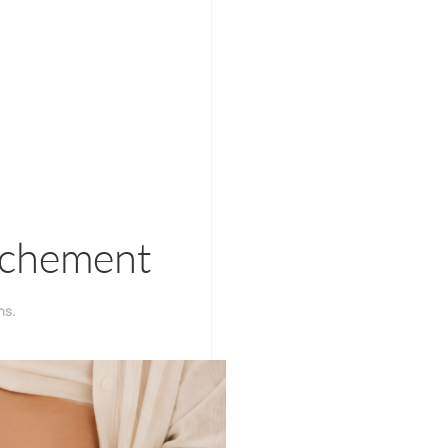
ouchement
ns
.