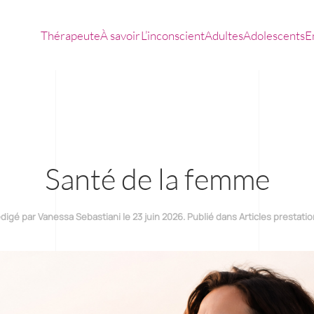
Thérapeute
À savoir
L’inconscient
Adultes
Adolescents
E
Santé de la femme
digé par Vanessa Sebastiani le
23 juin 2026
. Publié dans
Articles prestati