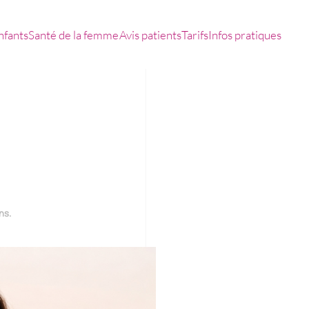
nfants
Santé de la femme
Avis patients
Tarifs
Infos pratiques
ons
.