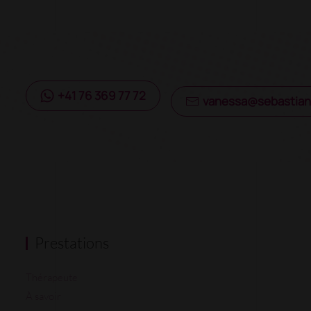
+41 76 369 77 72
vanessa@sebastian
Prestations
Thérapeute
À savoir