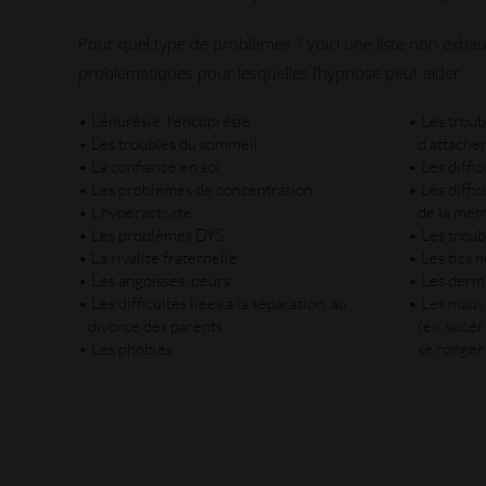
Pour quel type de problèmes ? Voici une liste non exhau
problématiques pour lesquelles l’hypnose peut aider :
• L’énurésie, l’encoprésie
• Les troub
• Les troubles du sommeil
d’attache
• La confiance en soi
• Les diffic
• Les problèmes de concentration
• Les diffi
• L’hyperactivité
de la mémo
• Les problèmes DYS
• Les troub
• La rivalité fraternelle
• Les tics 
• Les angoisses, peurs
• Les derm
• Les difficultés liées à la séparation, au
• Les mauv
divorce des parents
(ex. sucer
• Les phobies
se ronger 