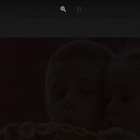
Thérapeute
À savoir
L’inconscient
Adultes
Adolescents
E