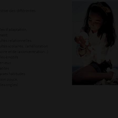
stive des différentes
les d’adaptation,
ment
ultés relationnelles
cultés scolaires, (amélioration
ire et de la concentration…)
les émotifs
nerveux
atites
aises habitudes
 son pouce,
les ongles)