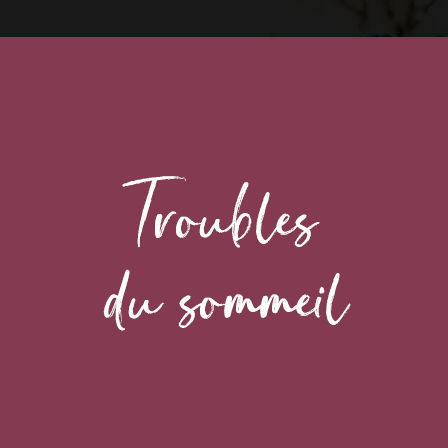
n
 et problème de peau
 stress, humiliation
xcessive
pipi au lit)
ie (constipation)
et peurs
u sommeil, terreurs
 et jalousies entre
sœurs