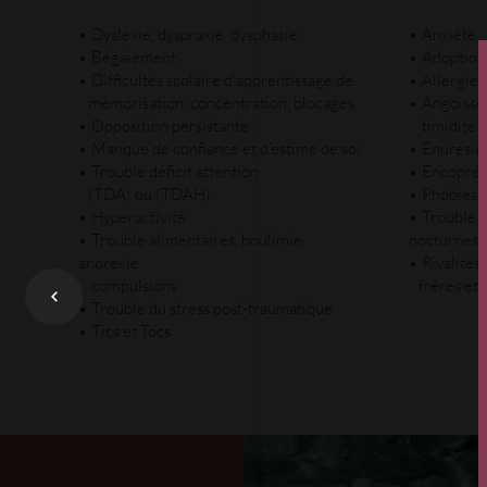
• Dyslexie, dyspraxie, dysphasie
• Anxiété
• Bégaiement
• Adoptio
• Difficultés scolaire d’apprentissage de
• Allergie
mémorisation, concentration, blocages
• Angoisse,
• Opposition persistante
timidité e
• Manque de confiance et d’estime de soi
• Énurésie (
• Trouble déficit attention
• Encoprés
(TDA) ou (TDAH)
• Phobies 
• Hyperactivité
• Trouble d
• Trouble alimentaires, boulimie,
nocturnes
anorexie
• Rivalités
compulsions
frères et 
• Trouble du stress post-traumatique
• Tics et Tocs