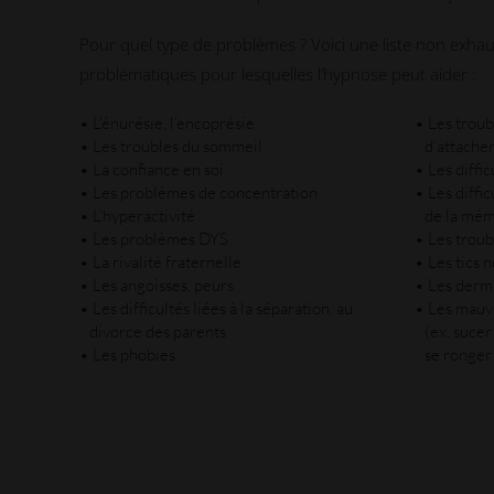
Pour quel type de problèmes ? Voici une liste non exhau
problématiques pour lesquelles l’hypnose peut aider :
• L’énurésie, l’encoprésie
• Les troub
• Les troubles du sommeil
d’attache
• La confiance en soi
• Les diffic
• Les problèmes de concentration
• Les diffi
• L’hyperactivité
de la mémo
• Les problèmes DYS
• Les troub
• La rivalité fraternelle
• Les tics 
• Les angoisses, peurs
• Les derm
• Les difficultés liées à la séparation, au
• Les mauv
divorce des parents
(ex. sucer
• Les phobies
se ronger 