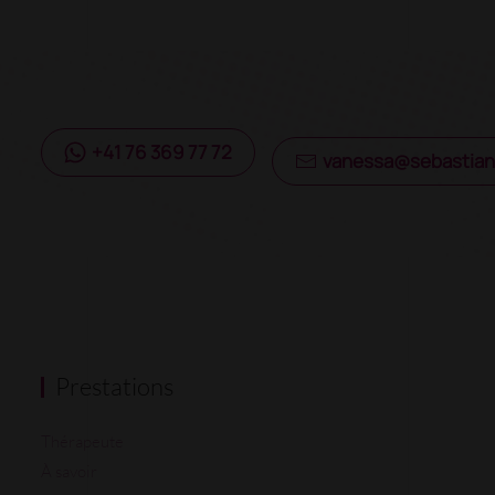
+41 76 369 77 72
vanessa@sebastian
Prestations
Thérapeute
À savoir