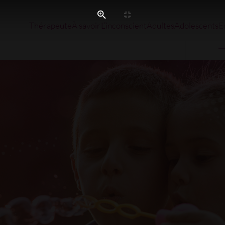
Thérapeute
À savoir
L’inconscient
Adultes
Adolescents
E