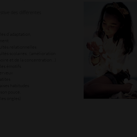
stive des différentes
les d’adaptation,
ment
ultés relationnelles
cultés scolaires, (amélioration
ire et de la concentration…)
les émotifs
nerveux
atites
aises habitudes
 son pouce,
les ongles)