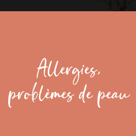
n
 et problème de peau
 stress, humiliation
xcessive
pipi au lit)
ie (constipation)
et peurs
u sommeil, terreurs
 et jalousies entre
sœurs