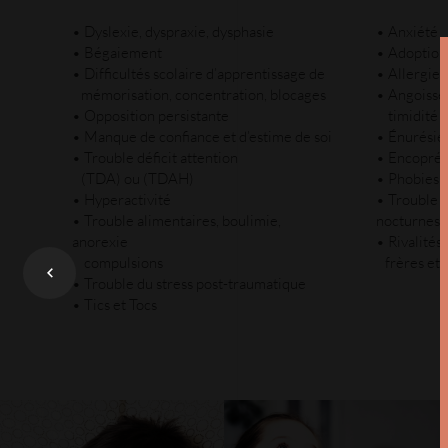
• Dyslexie, dyspraxie, dysphasie
• Anxiété
• Bégaiement
• Adoptio
• Difficultés scolaire d’apprentissage de
• Allergie
mémorisation, concentration, blocages
• Angoisse,
• Opposition persistante
timidité e
• Manque de confiance et d’estime de soi
• Énurésie (
• Trouble déficit attention
• Encoprés
(TDA) ou (TDAH)
• Phobies 
• Hyperactivité
• Trouble d
• Trouble alimentaires, boulimie,
nocturnes
anorexie
• Rivalités
compulsions
frères et 
• Trouble du stress post-traumatique
• Tics et Tocs