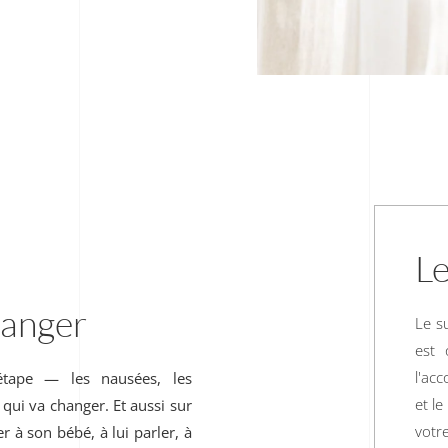
Le
hanger
Le su
est 
l'ac
étape — les nausées, les
et l
 qui va changer. Et aussi sur
votr
 à son bébé, à lui parler, à