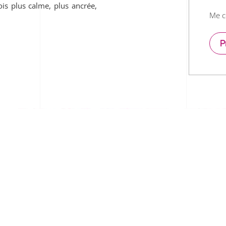
mois plus calme, plus ancrée,
Me c
P
+41 76 369 77 72
vanessa@sebastian