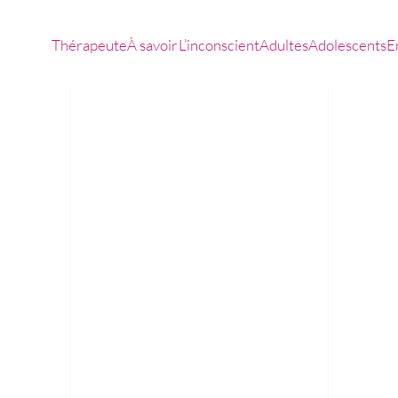
Thérapeute
À savoir
L’inconscient
Adultes
Adolescents
E